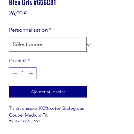
Bleu Gris #656C81
Prix
26,00 €
Personnalisation
*
Quantité
*
Ajouter au panier
T-shirt unisexe 100% coton Biologique
Coupe: Medium Fit
Taille: XXS - 3XL
Nous vous contacterons post