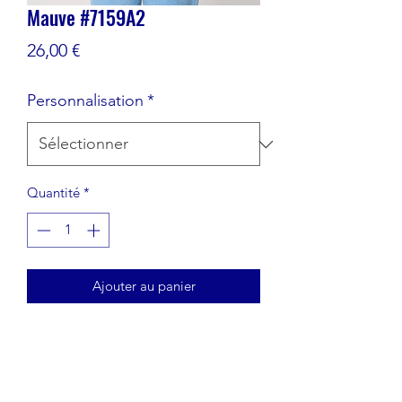
Mauve #7159A2
Prix
26,00 €
Personnalisation
*
Quantité
*
Ajouter au panier
T-shirt unisexe 100% coton Biologique
Coupe: Medium Fit
Taille: XXS - 3XL
Poids: 180 Gr