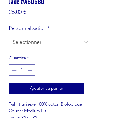
Jade #ABD6B8
Prix
26,00 €
Personnalisation
*
Quantité
*
Ajouter au panier
T-shirt unisexe 100% coton Biologique
Coupe: Medium Fit
Taille: XXS - 3XL
Nous vous contacterons post