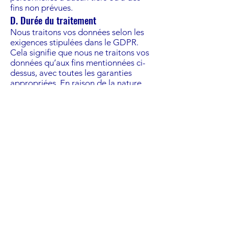
fins non prévues.
D. Durée du traitement
Nous traitons vos données selon les
exigences stipulées dans le GDPR.
Cela signifie que nous ne traitons vos
données qu’aux fins mentionnées ci-
dessus, avec toutes les garanties
appropriées. En raison de la nature
de cet objectif, il n’y a pas de limite
de temps spécifique à ce traitement.
E. Droits Informatique et Libertés
Vous disposez d’un droit d’accès, de
modification, de rectification et de
suppression des données vous
concernant (loi « Informatique et
Libertés » du 6 janvier 1978). Pour
toute demande, adressez-vous à la
société SVLH. Ces données sont
celles que vous aurez volontairement
enregistrées lors de vos demandes de
contact.