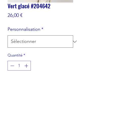
Vert glacé #204642
Prix
26,00 €
Personnalisation
*
Quantité
*
Ajouter au panier
T-shirt unisexe 100% coton Biologique
Coupe: Medium Fit
Poids: 180 Gr
Impression en sérigraphie CCE sur le